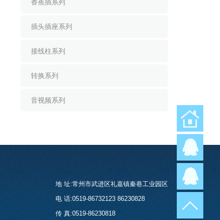
香蕉插系列
插头插座系列
接线柱系列
转换系列
音视频系列
返回首页
地 址:常州市武进区礼嘉镇秦巷工业园区
电 话:0519-86732123 86230828
传 真:0519-86230818